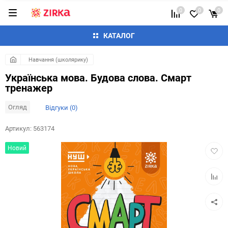
0
0
0
КАТАЛОГ
Навчання (школярику)
Українська мова. Будова слова. Смарт
тренажер
Огляд
Відгуки (0)
Артикул:
563174
Додат
Новий
в
обран
Додай
до
таблиц
порівн