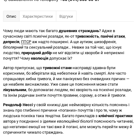
Опис
Характеристики
Відгуки
Чому люди мають так багато
душевних страждань
? Адже в
сучасному світі
психічні розлади
, як-от
тривожність
,
панічні атаки
,
депресія
,
ПТСР
аж надто поширені. А ще
аутизм
,
шизофренія
,
біполярний
та
сексуальний розлади
… Невже за той час, що існує
людство,
природний добір
не міг відсіяти ці хвороби й неприємні
почуття? Чому
еволюція
допускає їх?
Автор припускає, що
тривожні стани
насправді здавна були
корисними, бо вберігали від небезпеки й навіть смерті. Але часто
спрацьовує
хибна тривога
, й ми панікуємо без очевидних причин —
це неабияк виснажливо. Уже саме це пояснення може стати
лікувальним
, бо допомагає людям, які хворіють на психічні розлади,
та їхнім родичам зняти почуття
провини
,
соромy
, а отже й
тривоги
.
Рендольф Нессі
у своїй книжці дає неймовірну кількість пояснень і
знань про глибинні причини «поганих» почуттів і про те, чому ж
людська психіка така
тендітна
. Багато прикладів з
клінічної практики
автора у поєднанні з ідеями
еволюційної біології
пояснюють читачеві,
що негативні емоції не такі вже й погані, але можуть перейти межу й
спричинити чимало страждань.