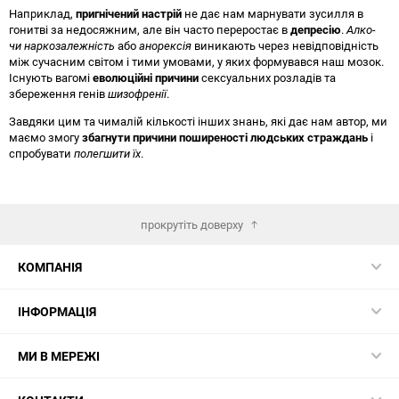
Наприклад,
пригнічений настрій
не дає нам марнувати зусилля в
гонитві за недосяжним, але він часто переростає в
депресію
.
Алко-
чи наркозалежність
або
анорексія
виникають через невідповідність
між сучасним світом і тими умовами, у яких формувався наш мозок.
Існують вагомі
еволюційні причини
сексуальних розладів та
збереження генів
шизофренії
.
Завдяки цим та чималій кількості інших знань, які дає нам автор, ми
маємо змогу
збагнути причини поширеності людських страждань
і
спробувати
полегшити їх
.
прокрутіть доверху
КОМПАНІЯ
ІНФОРМАЦІЯ
МИ В МЕРЕЖІ