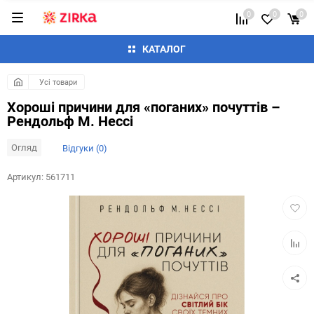
0
0
0
КАТАЛОГ
Усі товари
Хороші причини для «поганих» почуттів –
Рендольф М. Нессі
Огляд
Відгуки (0)
Артикул:
561711
Додат
в
обран
Додай
до
таблиц
порівн