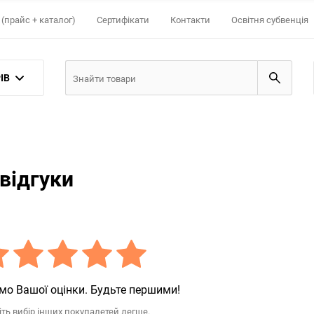
(прайс + каталог)
Сертифікати
Контакти
Освітня субвенція
ІВ
відгуки
мо Вашої оцінки. Будьте першими!
іть вибір інших покупалетей легше.