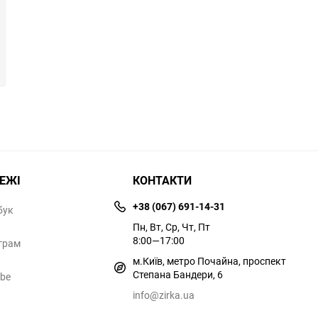
РЕЖІ
КОНТАКТИ
+38 (067) 691-14-31
бук
Пн, Вт, Ср, Чт, Пт
8:00—17:00
грам
м.Київ, метро Почайна, проспект
Степана Бандери, 6
ube
info@zirka.ua