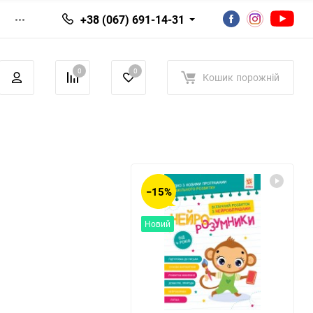
+38 (067) 691-14-31
0
0
Кошик
порожній
−15%
Новий