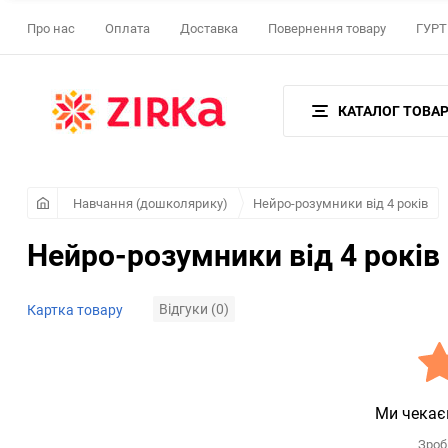
Про нас
Оплата
Доставка
Повернення товару
ГУРТ 
КАТАЛОГ ТОВАР
Навчання (дошколярику)
Нейро-розумники від 4 років
Нейро-розумники від 4 років 
Відгуки (0)
Картка товару
Ми чекає
Зроб