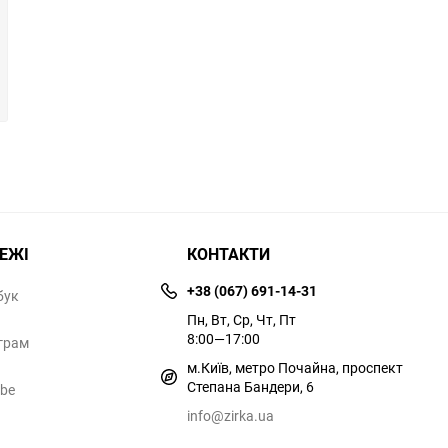
РЕЖІ
КОНТАКТИ
+38 (067) 691-14-31
бук
Пн, Вт, Ср, Чт, Пт
8:00—17:00
грам
м.Київ, метро Почайна, проспект
Степана Бандери, 6
ube
info@zirka.ua