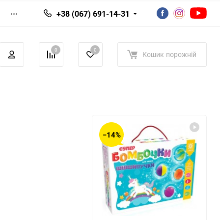
+38 (067) 691-14-31
0
0
Кошик
порожній
−14%