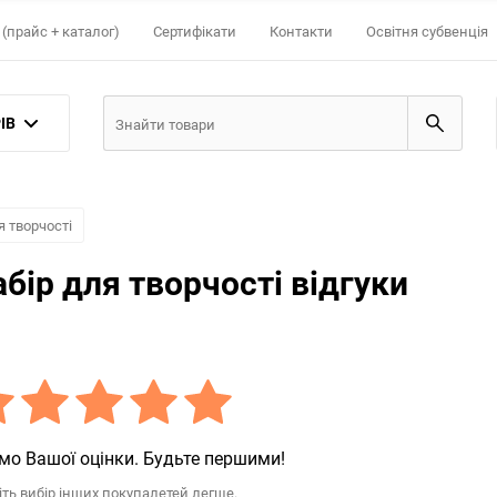
(прайс + каталог)
Сертифікати
Контакти
Освітня субвенція
ІВ
 творчості
ір для творчості відгуки
мо Вашої оцінки. Будьте першими!
іть вибір інших покупалетей легше.