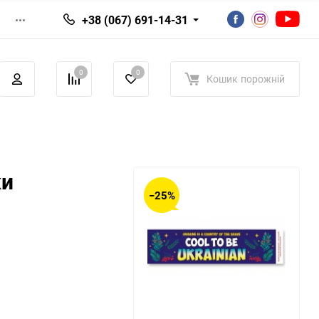
+38 (067) 691-14-31
0
0
Кошик
порожній
ки
−25%