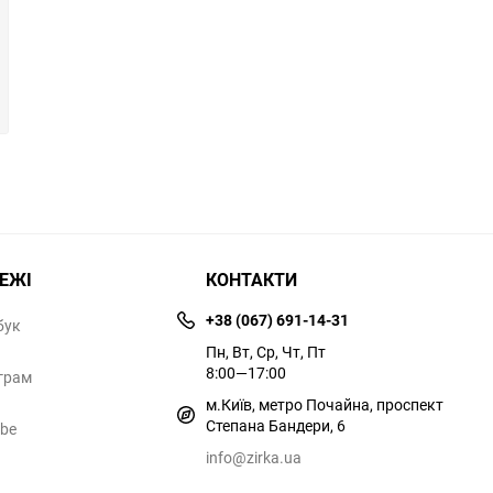
РЕЖІ
КОНТАКТИ
+38 (067) 691-14-31
бук
Пн, Вт, Ср, Чт, Пт
8:00—17:00
грам
м.Київ, метро Почайна, проспект
Степана Бандери, 6
ube
info@zirka.ua