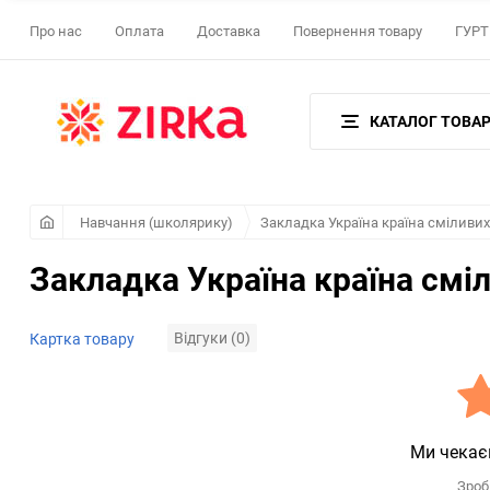
Про нас
Оплата
Доставка
Повернення товару
ГУРТ 
КАТАЛОГ ТОВАР
Навчання (школярику)
Закладка Україна країна сміливих
Закладка Україна країна смі
Відгуки (0)
Картка товару
Ми чекає
Зроб