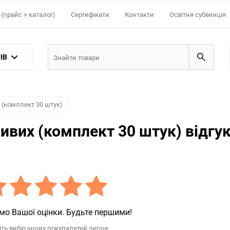
(прайс + каталог)
Сертифікати
Контакти
Освітня субвенція
ІВ
 (комплект 30 штук)
ливих (комплект 30 штук) відгу
мо Вашої оцінки. Будьте першими!
іть вибір інших покупалетей легше.