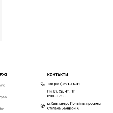
РЕЖІ
КОНТАКТИ
+38 (067) 691-14-31
бук
Пн, Вт, Ср, Чт, Пт
8:00—17:00
грам
м.Київ, метро Почайна, проспект
Степана Бандери, 6
ube