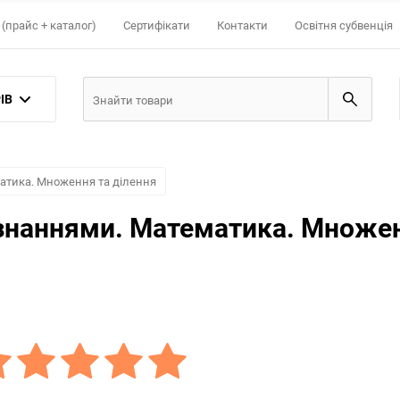
(прайс + каталог)
Сертифікати
Контакти
Освітня субвенція
ІВ
тика. Множення та ділення
знаннями. Математика. Множен