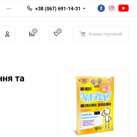
+38 (067) 691-14-31
0
0
Кошик
порожній
ня та