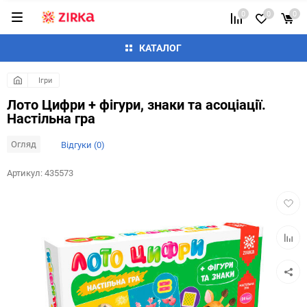
0
0
0
КАТАЛОГ
Ігри
Лото Цифри + фігури, знаки та асоціації.
Настільна гра
Огляд
Відгуки (0)
Артикул:
435573
Додат
в
обран
Додай
до
таблиц
порівн