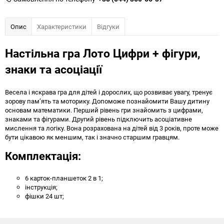
Опис
Характеристики
Відгуки
Настільна гра Лото Цифри + фігури,
знаки та асоціації
Весела і яскрава гра для дітей і дорослих, що розвиває увагу, тренує
зорову пам’ять та моторику. Допоможе познайомити Вашу дитину
основам математики. Перший рівень гри знайомить з цифрами,
знаками та фігурами. Другий рівень підключить асоціативне
мислення та логіку. Вона розрахована на дітей від 3 років, проте може
бути цікавою як меншим, так і значно старшим гравцям.
Комплектація:
6 карток-планшеток 2 в 1;
інструкція;
фішки 24 шт;