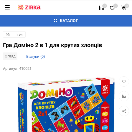
0
0
0
КАТАЛОГ
Ігри
Гра Доміно 2 в 1 для крутих хлопців
Огляд
Відгуки (0)
Артикул:
410021
Додат
в
обран
Додай
до
таблиц
порівн