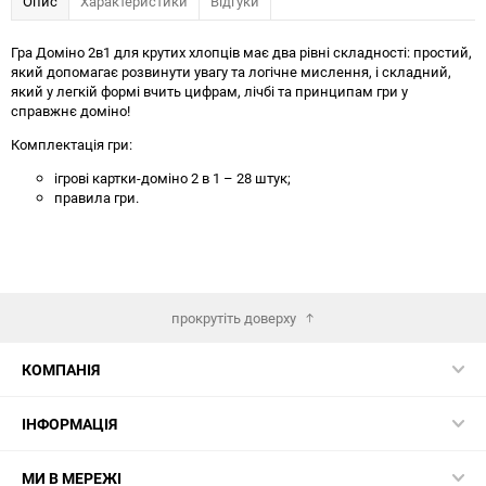
Опис
Характеристики
Відгуки
Гра Доміно 2в1 для крутих хлопців має два рівні складності: простий,
який допомагає розвинути увагу та логічне мислення, і складний,
який у легкій формі вчить цифрам, лічбі та принципам гри у
справжнє доміно!
Комплектація гри:
ігрові картки-доміно 2 в 1 – 28 штук;
правила гри.
прокрутіть доверху
КОМПАНІЯ
ІНФОРМАЦІЯ
МИ В МЕРЕЖІ