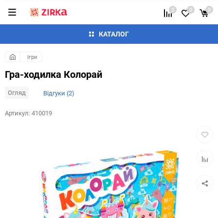
0
0
0
КАТАЛОГ
Ігри
Гра-ходилка Колорай
Огляд
Відгуки (2)
Артикул:
410019
Додат
в
обран
Додай
до
таблиц
порівн