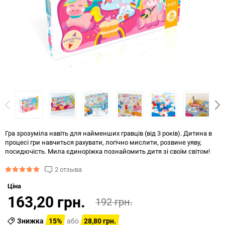
Гра зрозуміла навіть для найменших гравців (від 3 років). Дитина в
процесі гри навчиться рахувати, логічно мислити, розвине уяву,
посидючість. Мила єдиноріжка познайомить дитя зі своїм світом!
2 отзыва
Ціна
163,20 грн.
192 грн.
Знижка
15%
або
28,80 грн.