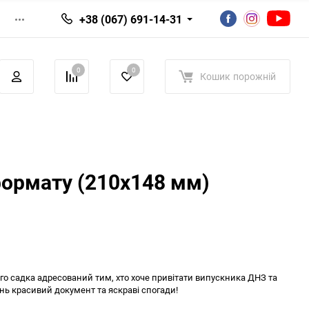
+38 (067) 691-14-31
0
0
Кошик
порожній
формату (210х148 мм)
о садка адресований тим, хто хоче привітати випускника ДНЗ та
нь красивий документ та яскраві спогади!