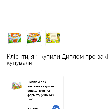
Клієнти, які купили Диплом про зак
купували
Диплом про
закінчення дитячого
садка. Потяг А5
формату (210х148
мм)
11 грн.