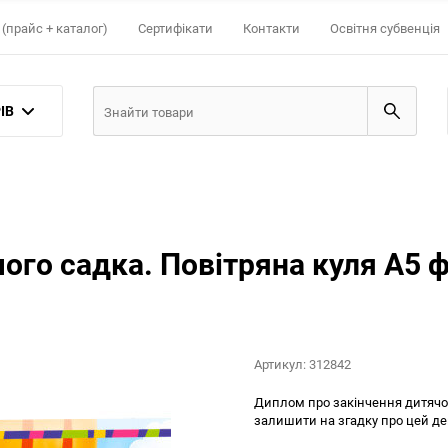
(прайс + каталог)
Сертифікати
Контакти
Освітня субвенція
ІВ
ого садка. Повітряна куля А5 
Артикул:
312842
Диплом про закінчення дитячог
залишити на згадку про цей де