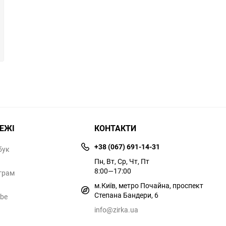
РЕЖІ
КОНТАКТИ
+38 (067) 691-14-31
бук
Пн, Вт, Ср, Чт, Пт
8:00—17:00
грам
м.Київ, метро Почайна, проспект
Степана Бандери, 6
ube
info@zirka.ua