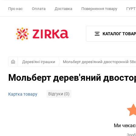
Про нас
Оплата
Доставка
Повернення товару
ГУРТ 
КАТАЛОГ ТОВАР
Дерев'яні іграшки
Мольберт дерев'яний двосторонній 58х
Мольберт дерев'яний двостор
Відгуки (0)
Картка товару
Ми чекає
Зроб