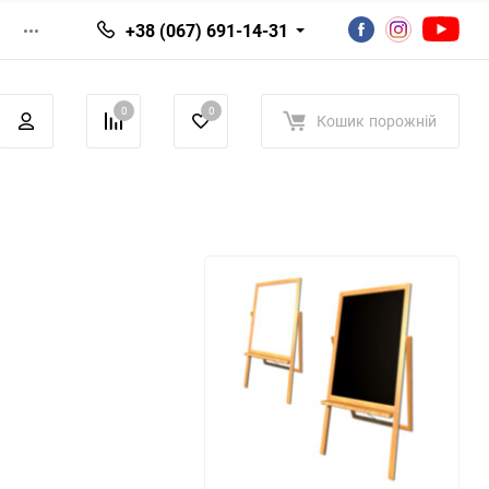
+38 (067) 691-14-31
0
0
Кошик
порожній