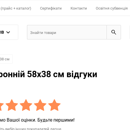
(прайс + каталог)
Сертифікати
Контакти
Освітня субвенція
ІВ
38 см
онній 58х38 см відгуки
мо Вашої оцінки. Будьте першими!
іть вибір інших покупалетей легше.