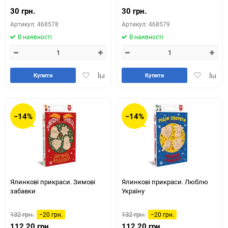
30 грн.
30 грн.
Артикул: 468578
Артикул: 468579
В наявності
В наявності
Додати
Додайте
Додати
Додай
Купити
Купити
в
до
в
до
обране
таблиці
обране
табли
порівняння
порів
−14%
−14%
Ялинкові прикраси. Зимові
Ялинкові прикраси. Люблю
забавки
Україну
132 грн.
132 грн.
−20 грн.
−20 грн.
112,20 грн.
112,20 грн.