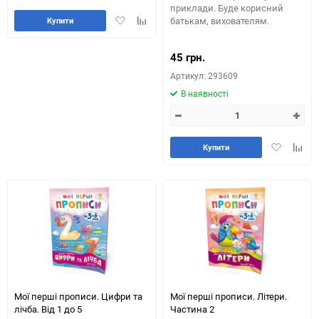
приклади. Буде корисний
Додати
Додайте
батькам, вихователям.
Купити
в
до
обране
таблиці
45 грн.
порівняння
Артикул: 293609
В наявності
Додати
Додай
Купити
в
до
обране
табли
порів
Мої перші прописи. Цифри та
Мої перші прописи. Літери.
лічба. Від 1 до 5
Частина 2