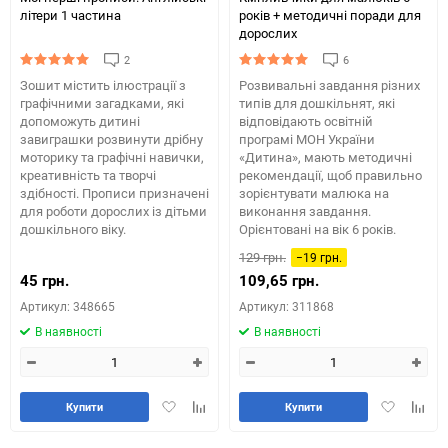
літери 1 частина
років + методичні поради для
дорослих
2
6
Зошит містить ілюстрації з
Розвивальні завдання різних
графічними загадками, які
типів для дошкільнят, які
допоможуть дитині
відповідають освітній
завиграшки розвинути дрібну
програмі МОН України
моторику та графічні навички,
«Дитина», мають методичні
креативність та творчі
рекомендації, щоб правильно
здібності. Прописи призначені
зорієнтувати малюка на
для роботи дорослих із дітьми
виконання завдання.
дошкільного віку.
Орієнтовані на вік 6 років.
129 грн.
−19 грн.
45 грн.
109,65 грн.
Артикул: 348665
Артикул: 311868
В наявності
В наявності
Додати
Додайте
Додати
Додай
Купити
Купити
в
до
в
до
обране
таблиці
обране
табли