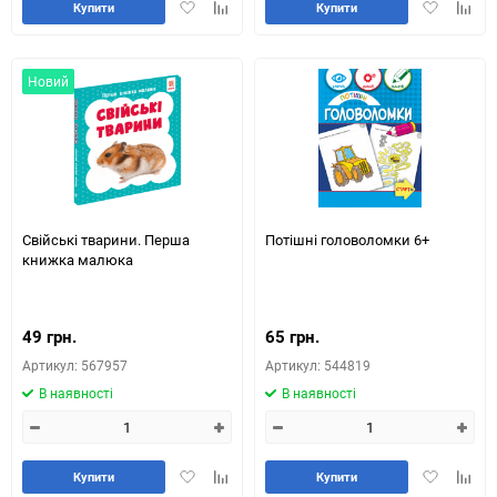
Додати
Додайте
Додати
Додай
Купити
Купити
в
до
в
до
обране
таблиці
обране
табли
порівняння
порів
Новий
Свійські тварини. Перша
Потішні головоломки 6+
книжка малюка
49 грн.
65 грн.
Артикул: 567957
Артикул: 544819
В наявності
В наявності
Додати
Додайте
Додати
Додай
Купити
Купити
в
до
в
до