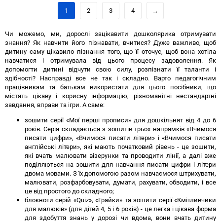
порівняння
порів
1
2
3
4
→
Чи можемо, ми, дорослі зацікавити дошколярика отримувати
знання? Як навчити його пізнавати, вчитися? Дуже важливо, щоб
дитину саму цікавило пізнання того, що її оточує, щоб вона хотіла
навчатися і отримувала від цього процесу задоволення. Як
допомогти дитині відчути свою силу, розпізнати її таланти і
здібності? Насправді все не так і складно. Варто педагогічним
працівникам та батькам використати для цього посібники, що
містять цікаву і корисну інформацію, різноманітні нестандартні
завдання, вправи та ігри. А саме:
зошити серії «Мої перші прописи» для дошкільнят від 4 до 6
років. Серія складається з зошитів трьох напрямків «Вчимося
писати цифри», «Вчимося писати літери» і «Вчимося писати
англійські літери», які мають початковий рівень - це зошити,
які вчать малювати візерунки та проводити лінії, а далі вже
поділяються на зошити для навчання писати цифри і літери
двома мовами. З їх допомогою разом навчаємося штрихувати,
малювати, розфарбовувати, думати, рахувати, обводити, і все
це від простого до складного;
блокноти серій «Quiz», «Грайки» та зошити серії «Кмітливчики
для малюків» (для дітей 4, 5 і 6 років) - це легка і цікава форма
для здобуття знань у дорозі чи вдома, вони вчать дитину