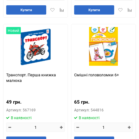
Додати
Додайте
Додати
Додай
Купити
Купити
в
до
в
до
обране
таблиці
обране
табли
порівняння
порів
Новий
Транспорт. Перша книжка
Смішні головоломки 6+
малюка
49 грн.
65 грн.
Артикул: 567169
Артикул: 544816
В наявності
В наявності