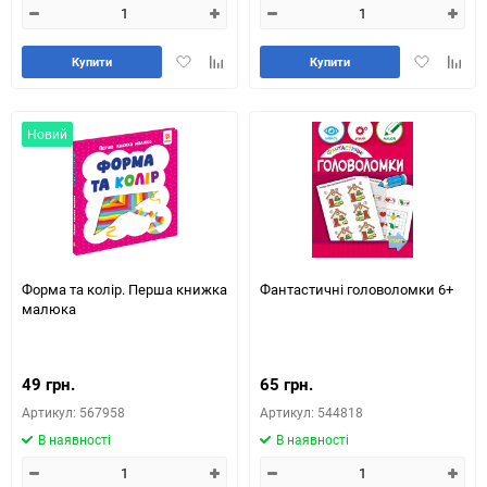
Додати
Додайте
Додати
Додай
Купити
Купити
в
до
в
до
обране
таблиці
обране
табли
порівняння
порів
Новий
Форма та колір. Перша книжка
Фантастичні головоломки 6+
малюка
49 грн.
65 грн.
Артикул: 567958
Артикул: 544818
В наявності
В наявності