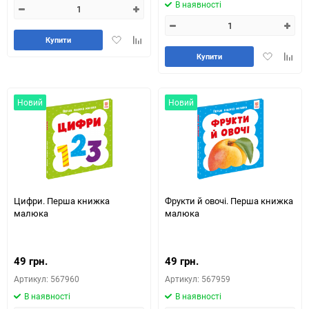
В наявності
Додати
Додайте
Купити
в
до
Додати
Додай
Купити
обране
таблиці
в
до
порівняння
обране
табли
порів
Новий
Новий
Цифри. Перша книжка
Фрукти й овочі. Перша книжка
малюка
малюка
49 грн.
49 грн.
Артикул: 567960
Артикул: 567959
В наявності
В наявності