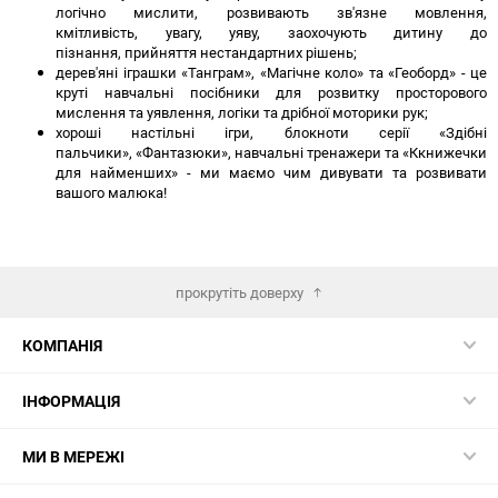
логічно мислити, розвивають зв'язне мовлення,
кмітливість, увагу, уяву, заохочують дитину до
пізнання, прийняття нестандартних рішень;
дерев'яні іграшки «Танграм», «Магічне коло» та «Геоборд» - це
круті навчальні посібники для розвитку просторового
мислення та уявлення, логіки та дрібної моторики рук;
хороші настільні ігри, блокноти серії «Здібні
пальчики», «Фантазюки», навчальні тренажери та «Ккнижечки
для найменших» - ми маємо чим дивувати та розвивати
вашого малюка!
прокрутіть доверху
КОМПАНІЯ
ІНФОРМАЦІЯ
МИ В МЕРЕЖІ