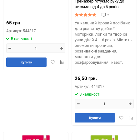
Тренажер готуємо руку до
письма від 4 до 6 років
2
65 грн.
Унікальний ігровий посібник
для розвитку дрібної
Артикул: 544817
моторики, логіки та творчої
В наявності
уяви дітей 4 – 6 років. Містить
елементи прописів,
розвиваючі завдання,
малюнки для
Додати
Додайте
розфарбовування і квест.
Купити
в
до
обране
таблиці
26,50 грн.
порівняння
Артикул: 444317
В наявності
Додати
Додай
Купити
в
до
обране
табли
порів