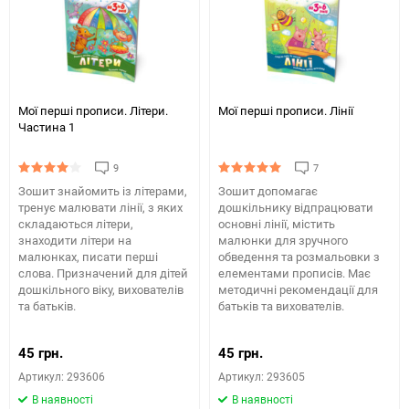
Мої перші прописи. Літери.
Мої перші прописи. Лінії
Частина 1
9
7
Зошит знайомить із літерами,
Зошит допомагає
тренує малювати лінії, з яких
дошкільнику відпрацювати
складаються літери,
основні лінії, містить
знаходити літери на
малюнки для зручного
малюнках, писати перші
обведення та розмальовки з
слова. Призначений для дітей
елементами прописів. Має
дошкільного віку, вихователів
методичні рекомендації для
та батьків.
батьків та вихователів.
45 грн.
45 грн.
Артикул: 293606
Артикул: 293605
В наявності
В наявності