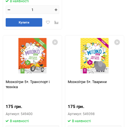
В наявності
Додати
Додайте
Купити
в
до
обране
таблиці
порівняння
МозкоІгри 5+. Транспорт і
МозкоІгри 5+. Тварини
техніка
175 грн.
175 грн.
Артикул: 549400
Артикул: 549398
В наявності
В наявності