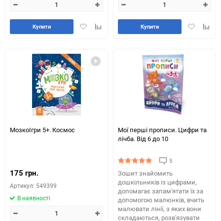
Додати
Додайте
Додати
Додай
Купити
Купити
в
до
в
до
обране
таблиці
обране
табли
порівняння
порів
МозкоІгри 5+. Космос
Мої перші прописи. Цифри та
лічба. Від 6 до 10
5
175 грн.
Зошит знайомить
дошкільників із цифрами,
Артикул: 549399
допомагає запам'ятати їх за
В наявності
допомогою малюнків, вчить
малювати лінії, з яких вони
складаються, розв'язувати