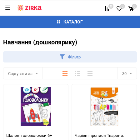
0
0
0
КАТАЛОГ
Навчання (дошколярику)
Фільтр
Плитка
Детально
Список
Сортувати за
30
30
60
90
150
Шалені головоломки 6+
Чарівні прописи Тварини.