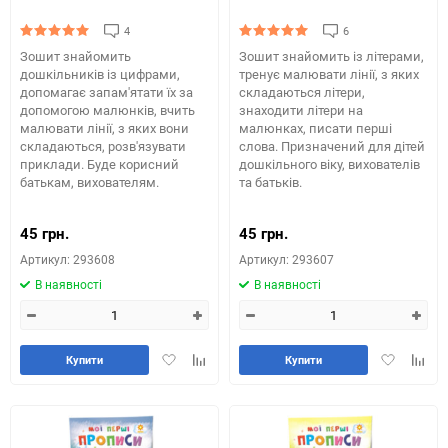
4
6
Зошит знайомить
Зошит знайомить із літерами,
дошкільників із цифрами,
тренує малювати лінії, з яких
допомагає запам'ятати їх за
складаються літери,
допомогою малюнків, вчить
знаходити літери на
малювати лінії, з яких вони
малюнках, писати перші
складаються, розв'язувати
слова. Призначений для дітей
приклади. Буде корисний
дошкільного віку, вихователів
батькам, вихователям.
та батьків.
45 грн.
45 грн.
Артикул: 293608
Артикул: 293607
В наявності
В наявності
Додати
Додайте
Додати
Додай
Купити
Купити
в
до
в
до
обране
таблиці
обране
табли
порівняння
порів