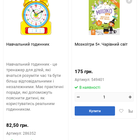
Навчальний годинник
МозкоІгри 5+. Чарівний світ
Навчальний годинник - це
тренажер для дітей, які
175 грн.
вчаться розуміти час та бути
Артикул: 549401
більш відповідальними і
незалежними. Має практичні
В наявності
поради, які допоможуть
пояснити дитині, як
користуватись реальним
годинником.
Додати
Додай
Купити
в
до
обране
табли
82,50 грн.
порів
Артикул: 286352