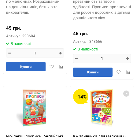
по малюнках. Розрахований
креативність та творчі
на дошкільників, батьків та
здібності. Прописи призначені
вихователів.
для роботи дорослих із дітьми
дошкільного віку.
45 грн.
45 грн.
Артикул: 293604
Артикул: 348666
В наявності
В наявності
Додати
Додайте
Купити
Додати
Додай
в
до
Купити
в
до
обране
таблиці
обране
табли
порівняння
порів
−14%
Мої перші прописи. Англійські
Кмітливчики для малюків 6