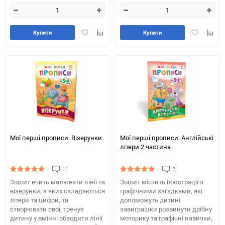
Додати
Додайте
Додати
Додай
Купити
Купити
в
до
в
до
обране
таблиці
обране
табли
порівняння
порів
Мої перші прописи. Візерунки
Мої перші прописи. Англійські
літери 2 частина
11
2
Зошит вчить малювати лінії та
Зошит містить ілюстрації з
візерунки, з яких складаються
графічними загадками, які
літери та цифри, та
допоможуть дитині
створювати свої, тренує
завиграшки розвинути дрібну
дитину у вмінні обводити лінії
моторику та графічні навички,