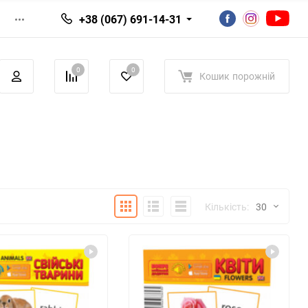
+38 (067) 691-14-31
0
0
Кошик
порожній
Плитка
Детально
Список
Кількість:
30
30
60
90