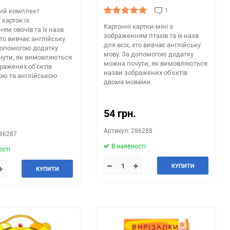
ий комплект
1
 карток із
Картонні картки-міні з
ям овочів та їх назв
зображенням птахів та їх назв
хто вивчає англійську
для всіх, хто вивчає англійську
допомогою додатку
мову. За допомогою додатку
чути, як вимовляються
можна почути, як вимовляються
ражених об'єктів
назви зображених об'єктів
ою та англійською
двома мовами.
54 грн.
.
Артикул: 286288
286287
В наявності
ості
КУПИТИ
КУПИТИ