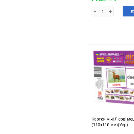
К
Картки міні Лісові ме
(110х110 мм)(Укр)