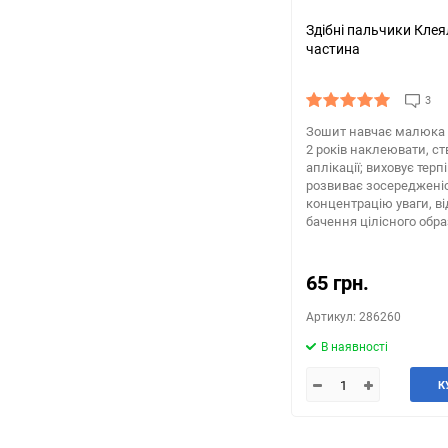
Здібні пальчики Клея
частина
3
Зошит навчає малюка 
2 років наклеювати, с
аплікації; виховує терп
розвиває зосередженіс
концентрацію уваги, від
бачення цілісного обра
65 грн.
Артикул: 286260
В наявності
К