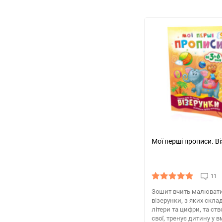
Мої перші прописи. В
11
Зошит вчить малювати 
візерунки, з яких скл
літери та цифри, та ст
свої, тренує дитину у в