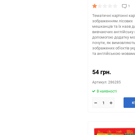
1
Тематичні картонні кар
зображенням лісових
мешканців та їх назв д
вивчаючих англійську 
допомогою додатку м
почути, як вимовляют
зображених об'єктів у
та англійською мовам
54 грн.
Артикул: 286285
В наявності
К