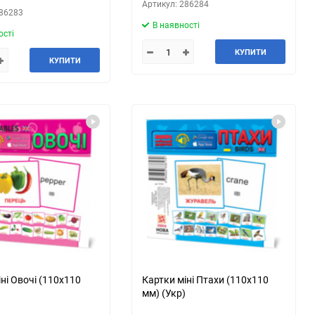
Артикул: 286284
286283
В наявності
ості
КУПИТИ
КУПИТИ
ні Овочі (110х110
Картки міні Птахи (110х110
мм) (Укр)