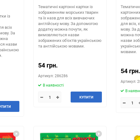
Тематичні картонні картки із
Тематичн
зображенням морських тварин
картонних
тки із
та їх назв для всіх вивчаючих
зображенн
англійську мову. За допомогою
для всіх, 
ля всіх
додатку можна почути, як
мову. За 
мову. За
вимовляються назви
можна по
ожна
зображених об'єктів українською
назви зоб
ься назви
та англійською мовами.
українськ
країнською
мовами.
и.
54 грн.
54 грн
Артикул: 286286
Артикул: 
В наявності
В наявн
КУПИТИ
УПИТИ