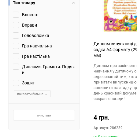
Тип товару
Блокнот
Вправи
Головоломка
Диплом випускниці д
Гра навчальна
садка А4 формату (2
мм)
Гра настільна
Диплом про закінченн
Дипломи. Грамоти. Подяк
навчання у дитячому с
и
адресований тим, хто 
привітати випускницю
Зошит
залишити на згадку пр
день красивий докуме
показати більше
яскраві спогади!
очистити
4 грн.
Артикул: 286239
В наявності