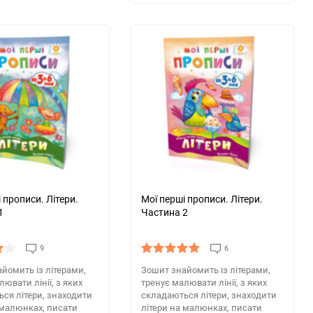
 прописи. Літери.
Мої перші прописи. Літери.
1
Частина 2
9
6
йомить із літерами,
Зошит знайомить із літерами,
лювати лінії, з яких
тренує малювати лінії, з яких
ся літери, знаходити
складаються літери, знаходити
 малюнках, писати
літери на малюнках, писати