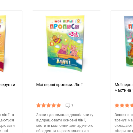
ізерунки
Мої перші прописи. Лінії
Мої перші
Частина 
7
лінії та
Зошит допомагає дошкільнику
Зошит зна
адаються
відпрацювати основні лінії,
тренує ма
ворювати
містить малюнки для зручного
складають
мінні
обведення та розмальовки з
літери на