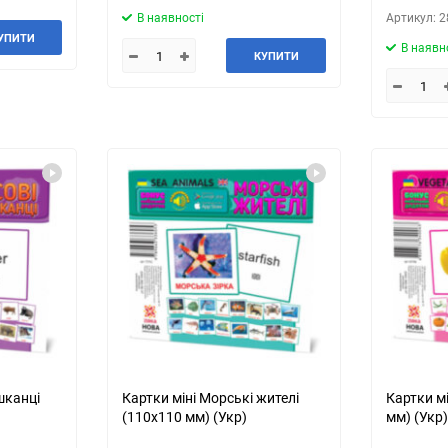
В наявності
Артикул: 
УПИТИ
В наявн
КУПИТИ
шканці
Картки міні Морські жителі
Картки мі
(110х110 мм) (Укр)
мм) (Укр)