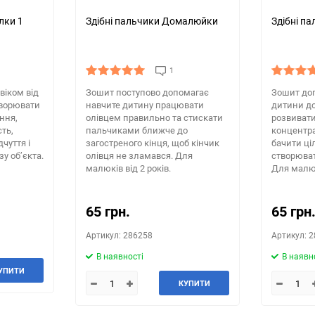
лки 1
Здібні пальчики Домалюйки
Здібні п
1
віком від
Зошит поступово допомагає
Зошит доп
творювати
навчите дитину працювати
дитини до
іння,
олівцем правильно та стискати
розвивати
ть,
пальчиками ближче до
концентра
чуття і
загостреного кінця, щоб кінчик
бачити ці
зу об’єкта.
олівця не зламався. Для
створюват
малюків від 2 років.
Для малюк
65 грн.
65 грн
Артикул: 286258
Артикул: 
В наявності
В наявн
УПИТИ
КУПИТИ