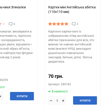
альчики Згиналки
Картки міні Англійська абетка
(110х110 мм)
6
2
омагає: виховувати в
Картонні картки-міні із
питливість, терпіння;
зображенням літер англійської
 зосередженість,
абетки призначені для всіх, хто
цію уваги; відчувати і
вивчає чи навчає англійській
лісний образ об’єкта;
мові (вчителі НУШ, викладачі
и найпростіші фігурки.
дошкільних навчальних
ів від 2 років.
закладів, батьки, діти). Якісна
дидактика.
.
70 грн.
286259
Артикул: 289183
ості
В наявності
КУПИТИ
КУПИТИ