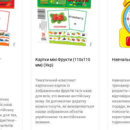
т
Картки міні Фрукти (110х110
Навчальн
мм) (Укр)
Тематичний комплект
Навчальни
картонних карток із
тренажер 
зображенням фруктів та їх назв
розуміти 
для всіх, хто вивчає англійську
відповіда
ртних
мову. За допомогою додатку
незалежн
їх назв
можна почути, як вимовляються
поради, я
глійську
назви зображених об'єктів
пояснити 
к для тих,
українською та англійською
користув
идактики -
мовами.
годинник
чителів