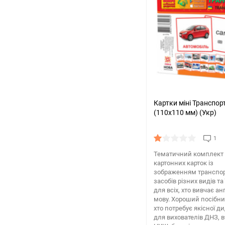
Картки міні Транспор
(110х110 мм) (Укр)
1
Тематичний комплект
картонних карток із
зображенням транспо
засобів різних видів та 
для всіх, хто вивчає ан
мову. Хороший посібни
хто потребує якісної д
для вихователів ДНЗ, в