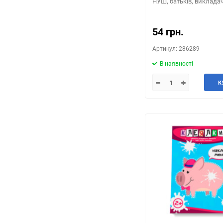
НУШ, батьків, викладач
54 грн.
Артикул: 286289
В наявності
К