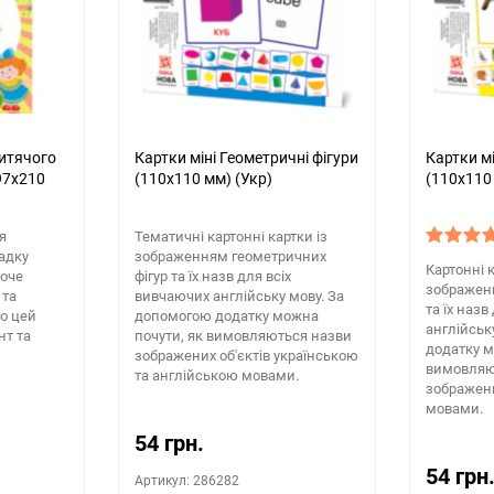
итячого
Картки міні Геометричні фігури
Картки мі
97х210
(110х110 мм) (Укр)
(110х110
я
Тематичні картонні картки із
адку
зображенням геометричних
Картонні к
хоче
фігур та їх назв для всіх
зображен
 та
вивчаючих англійську мову. За
та їх назв
о цей
допомогою додатку можна
англійськ
нт та
почути, як вимовляються назви
додатку м
зображених об'єктів українською
вимовляю
та англійською мовами.
зображени
мовами.
54 грн.
54 грн
Артикул: 286282