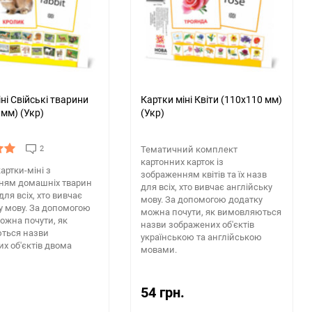
150
ні Свійські тварини
Картки міні Квіти (110х110 мм)
 мм) (Укр)
(Укр)
2
Тематичний комплект
картонних карток із
артки-міні з
зображенням квітів та їх назв
ням домашніх тварин
для всіх, хто вивчає англійську
 для всіх, хто вивчає
мову. За допомогою додатку
у мову. За допомогою
можна почути, як вимовляються
ожна почути, як
назви зображених об'єктів
ться назви
українською та англійською
х об'єктів двома
мовами.
54 грн.
.