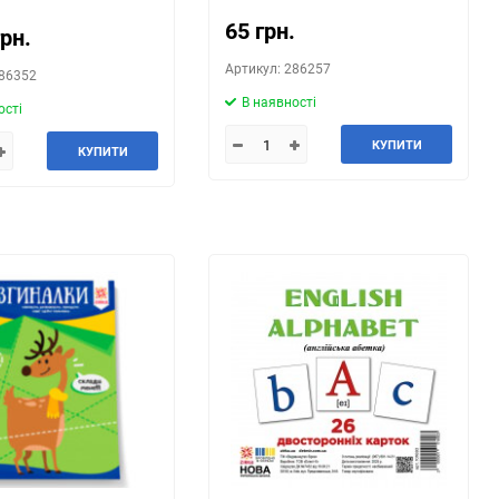
65 грн.
грн.
Артикул: 286257
286352
В наявності
ості
КУПИТИ
КУПИТИ