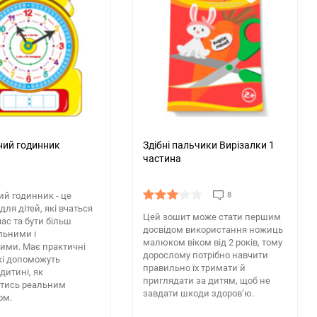
ий годинник
Здібні пальчики Вирізалки 1
частина
й годинник - це
8
для дітей, які вчаться
Цей зошит може стати першим
час та бути більш
досвідом використання ножиць
льними і
малюком віком від 2 років, тому
ими. Має практичні
дорослому потрібно навчити
кі допоможуть
правильно їх тримати й
дитині, як
приглядати за дитям, щоб не
атись реальним
завдати шкоди здоров’ю.
ом.