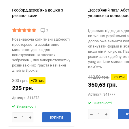
Геоборд дерев'яна дошка з
Дерев'яний пазл Абе
резиночками
українська кольоров
2
Ідеально підходить дл
вивчення української а
Розвиваюча когнітивні здібності,
допоможе вивчити кол
просторове та асоціативне
опанувати форми й збаг
мислення дошка для
види ліній існують. Па
конструювання плоских
розвивають дрібну мот
зображень, яку використовуєть у
уяву, логічне мислення
розвиваючих іграх та навчанні
пам’ять.
дітей із 3 років.
412,50 грн.
−62 грн.
300 грн.
−75 грн.
350,63 грн.
225 грн.
Артикул: 341777
Артикул: 311878
В наявності
В наявності
К
КУПИТИ