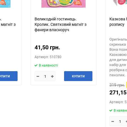
.
Великодній гостинець.
Казкова 
магніт з
Кролик. Святковий магніт з
розпису
фанери власноруч
Оригінал
скринька 
41,50 грн.
Вона поз
Казковою
Артикул: 510780
для дитини
набір для 
В наявності
розбірна 
пензлик.
УПИТИ
КУПИТИ
319 грн.
271,15
Артикул: 
В наявн