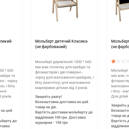
еликий
Мольберт дитячий Класика
Мольберт
(не фарбований)
(не фарб
Мольберт дерев'яний 1000 * 660
мм має поличку для крейди та
00 * 600
Мольберт 
фломастерів і дві поверхні -
рейди та
мм має: п
чорну для малювання крейдою, і
ні - чорну
фломастер
білу (магнітну) для малювання
, і білу
малювання
маркерами дітьми від 3 років.
ання
і білу - м
 років.
Для дітей 
Зверніть увагу!
Безкоштовна доставка на цей
Зверніть у
товар не діє.
 на цей
Безкоштов
Вартість доставки мольберту до
товар не д
відділення 100 грн. Доставка
ьберту до
Вартість 
курьером - 150 грн
ставка
відділенн