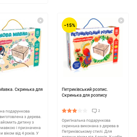
−15%
Мавка. Скринька для
Петриківський розпис.
Скринька для розпису
ьна подарункова
2
виготовлена з дерева.
Оригінальна подарункова
найомить дитину з
скринька виконана з дерева в
 мавкою і призначена
Петриківському стилі. Для
 віком від 4 років. У
дитини віком від 4 років. У набір