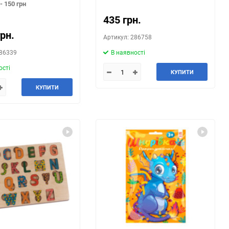
- 150 грн
435 грн.
грн.
Артикул: 286758
286339
В наявності
ості
КУПИТИ
КУПИТИ