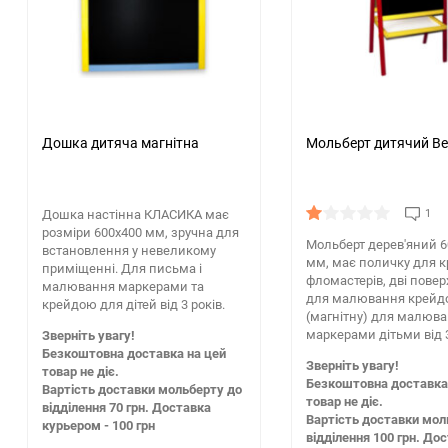
Дошка дитяча магнітна
Мольберт дитячий В
Дошка настінна КЛАСИКА має
1
розміри 600х400 мм, зручна для
Мольберт дерев'яний 6
встановлення у невеликому
мм, має поличку для к
приміщенні. Для письма і
фломастерів, дві поверх
малювання маркерами та
для малювання крейдою
крейдою для дітей від 3 років.
(магнітну) для малюв
маркерами дітьми від 3
Зверніть увагу!
Безкоштовна доставка на цей
Зверніть увагу!
товар не діє.
Безкоштовна доставка
Вартість доставки мольберту до
товар не діє.
відділення 70 грн. Доставка
Вартість доставки мол
курьером - 100 грн
відділення 100 грн. До