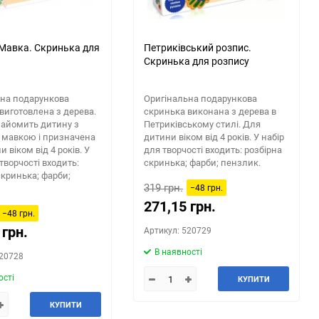
Мавка. Скринька для
Петриківський розпис.
Скринька для розпису
ьна подарункова
Оригінальна подарункова
виготовлена з дерева.
скринька виконана з дерева в
найомить дитину з
Петриківському стилі. Для
 мавкою і призначена
дитини віком від 4 років. У набір
 віком від 4 років. У
для творчості входить: розбірна
творчості входить:
скринька; фарби; пензлик.
скринька; фарби;
319 грн.
−48 грн.
271,15 грн.
−48 грн.
 грн.
Артикул: 520729
В наявності
520728
ості
КУПИТИ
КУПИТИ