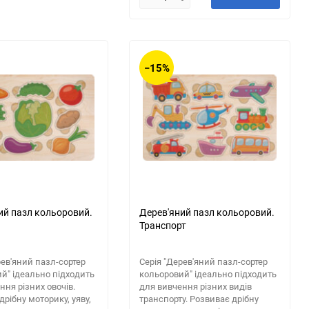
−15%
ий пазл кольоровий.
Дерев'яний пазл кольоровий.
Транспорт
рев'яний пазл-сортер
Серія "Дерев'яний пазл-сортер
й" ідеально підходить
кольоровий" ідеально підходить
ння різних овочів.
для вивчення різних видів
дрібну моторику, уяву,
транспорту. Розвиває дрібну