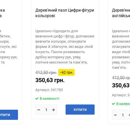
тка
Дерев'яний пазл Цифри-фігури
Дерев'ян
а
кольорові
англійсь
я
Ідеально підходить для
Ідеально 
бетки,
вивчення цифр і фігур, допоможе
вивчення 
ьори,
вивчити кольори, опанувати
допоможе
нути, які
форми й збагнути, які види ліній
опанувати
зли
існують. Пазли розвивають
види ліні
орику рук,
дрібну моторику рук, уяву,
розвивают
 та
логічне мислення та пам’ять.
уяву, лог
пам’ять.
412,50 грн.
−62 грн.
412,50 гр
350,63 грн.
350,63
Артикул: 341780
Артикул: 
В наявності
В наявн
КУПИТИ
УПИТИ