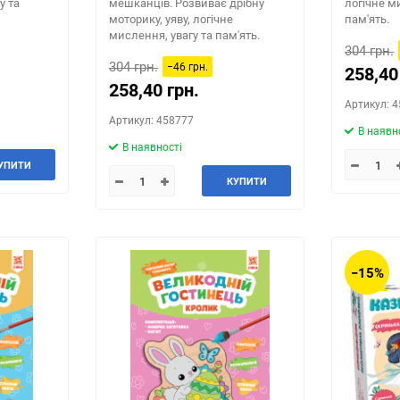
у та
мешканців. Розвиває дрібну
логічне м
моторику, уяву, логічне
пам'ять.
мислення, увагу та пам'ять.
304 грн.
304 грн.
−46 грн.
258,40
258,40 грн.
Артикул: 
Артикул: 458777
В наявн
В наявності
УПИТИ
КУПИТИ
−15%