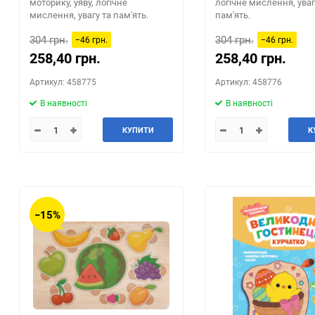
моторику, уяву, логічне
логічне мислення, уваг
мислення, увагу та пам'ять.
пам'ять.
304 грн.
304 грн.
−46 грн.
−46 грн.
258,40 грн.
258,40 грн.
Артикул: 458775
Артикул: 458776
В наявності
В наявності
КУПИТИ
К
−15%