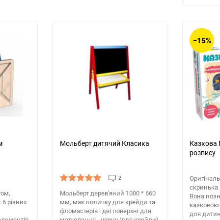
−15%
м
Мольберт дитячий Класика
Казкова 
розпису
2
Оригінал
скринька 
том,
Мольберт дерев'яний 1000 * 660
Вона поз
 6 різних
мм, має поличку для крейди та
казковою
фломастерів і дві поверхні для
для дитини
елементів
малювання - чорну (для крейди),