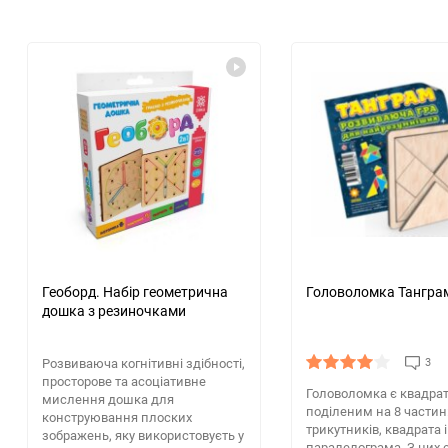
Геоборд. Набір геометрична
Головоломка Тангра
дошка з резиночками
Розвиваюча когнітивні здібності,
3
просторове та асоціативне
Головоломка є квадра
мислення дошка для
поділеним на 8 частин:
конструювання плоских
трикутників, квадрата і
зображень, яку використовуєть у
паралелограма. З цих 