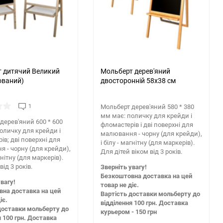
150
 дитячий Великий
Мольберт дерев'яний
ований)
двосторонній 58х38 см
1
Мольберт дерев'яний 580 * 380
мм має: поличку для крейди і
дерев'яний 600 * 600
фломастерів і дві поверхні для
оличку для крейди і
малювання - чорну (для крейди),
ів; дві поверхні для
і білу - магнітну (для маркерів).
 - чорну (для крейди),
Для дітей віком від 3 років.
агнітну (для маркерів).
від 3 років.
Зверніть увагу!
Безкоштовна доставка на цей
вагу!
товар не діє.
на доставка на цей
Вартість доставки мольберту до
іє.
відділення 100 грн. Доставка
доставки мольберту до
курьером - 150 грн
я 100 грн. Доставка