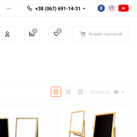
+38 (067) 691-14-31
0
0
Кошик
порожній
Плитка
Детально
Список
Кількість:
30
30
60
90