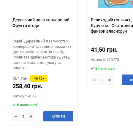
Дерев'яний пазл кольоровий.
Великодній гостинець
Фрукти ягоди
Курчатко. Святковий 
фанери власноруч
Серія "Дерев'яний пазл-сортер
кольоровий" ідеально підходить
41,50 грн.
для вивчення фруктів та ягід.
Розвиває дрібну моторику, уяву,
Артикул: 510775
логічне мислення, увагу та
пам'ять.
В наявності
304 грн.
−46 грн.
К
258,40 грн.
Артикул: 458780
В наявності
КУПИТИ