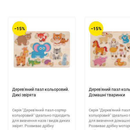
−15%
−15%
Дерев'яний пазл кольоровий.
Дерев'яний пазл кол
Дикі звірята
Домашні тваринки
Серія "Дерев'яний пазл-сортер
Серія "Дерев'яний пазл
кольоровий" ідеально підходить
кольоровий" ідеально 
для вивчення назв і видів диких
для вивчення домашні
звірят. Розвиває дрібну
Розвиває дрібну мотори