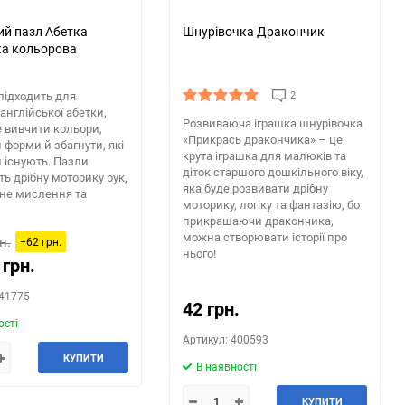
ий пазл Абетка
Шнурівочка Дракончик
ка кольорова
підходить для
2
англійської абетки,
Розвиваюча іграшка шнурівочка
 вивчити кольори,
«Прикрась дракончика» – це
 форми й збагнути, які
крута іграшка для малюків та
й існують. Пазли
діток старшого дошкільного віку,
ь дрібну моторику рук,
яка буде розвивати дрібну
ічне мислення та
моторику, логіку та фантазію, бо
прикрашаючи дракончика,
можна створювати історії про
н.
−62 грн.
нього!
 грн.
341775
42 грн.
ості
Артикул: 400593
КУПИТИ
В наявності
КУПИТИ