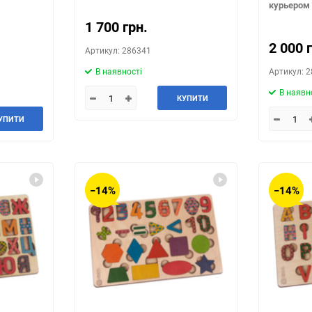
курьером 
1 700 грн.
2 000 
Артикул: 286341
В наявності
Артикул: 
В наявн
КУПИТИ
УПИТИ
−14%
−14%