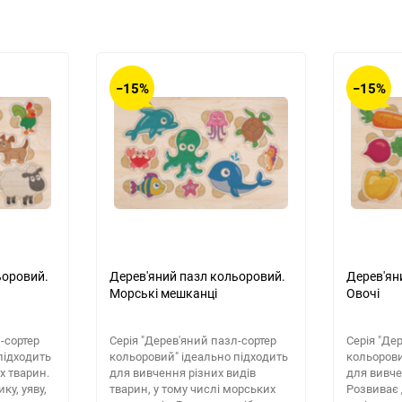
−15%
−15%
ьоровий.
Дерев'яний пазл кольоровий.
Дерев'ян
Морські мешканці
Овочі
-сортер
​Серія "Дерев'яний пазл-сортер
Серія "Де
підходить
кольоровий" ідеально підходить
кольорови
х тварин.
для вивчення різних видів
для вивче
ку, уяву,
тварин, у тому числі морських
Розвиває 