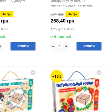
ислення, увагу та
моторику, уяву, логічне
мислення, увагу та пам'ять.
304 грн.
−46 грн.
−46 грн.
 грн.
258,40 грн.
458778
Артикул: 458779
ості
В наявності
КУПИТИ
КУПИТИ
−15%