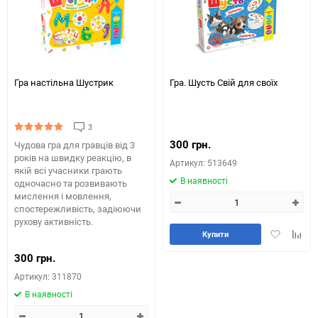
Гра настільна Шустрик
Гра. Шусть Свій для своїх
3
300 грн.
Чудова гра для гравців від 3
років на швидку реакцію, в
Артикул: 513649
якій всі учасники грають
В наявності
одночасно та розвивають
мислення і мовлення,
спостережливість, задіюючи
рухову активність.
Додати
Додай
Купити
в
до
300 грн.
обране
табли
порів
Артикул: 311870
В наявності