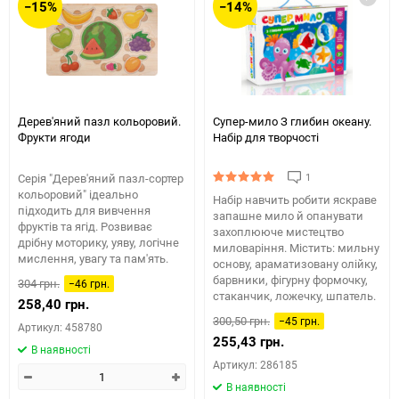
−15%
−14%
Дерев'яний пазл кольоровий.
Супер-мило З глибин океану.
Фрукти ягоди
Набір для творчості
1
Серія "Дерев'яний пазл-сортер
кольоровий" ідеально
Набір навчить робити яскраве
підходить для вивчення
запашне мило й опанувати
фруктів та ягід. Розвиває
захоплююче мистецтво
дрібну моторику, уяву, логічне
миловаріння. Містить: мильну
мислення, увагу та пам'ять.
основу, араматизовану олійку,
барвники, фігурну формочку,
304 грн.
−46 грн.
стаканчик, ложечку, шпатель.
258,40 грн.
300,50 грн.
−45 грн.
Артикул: 458780
255,43 грн.
В наявності
Артикул: 286185
В наявності