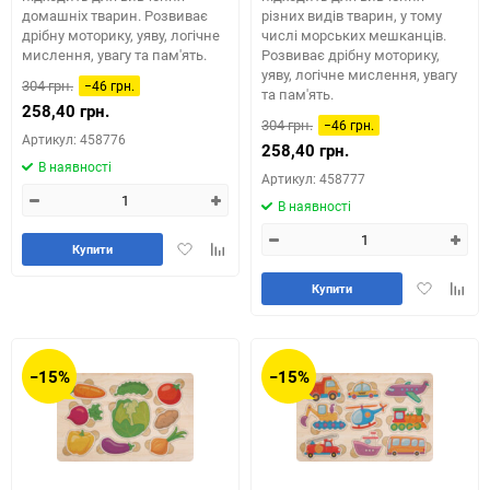
домашніх тварин. Розвиває
різних видів тварин, у тому
дрібну моторику, уяву, логічне
числі морських мешканців.
мислення, увагу та пам'ять.
Розвиває дрібну моторику,
уяву, логічне мислення, увагу
304 грн.
−46 грн.
та пам'ять.
258,40 грн.
304 грн.
−46 грн.
Артикул: 458776
258,40 грн.
В наявності
Артикул: 458777
В наявності
Додати
Додайте
Купити
в
до
Додати
Додай
обране
таблиці
Купити
в
до
порівняння
обране
табли
порів
−15%
−15%