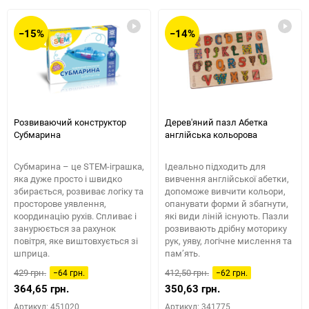
обране
таблиці
порівняння
−15%
−14%
Розвиваючий конструктор
Дерев'яний пазл Абетка
Субмарина
англійська кольорова
Субмарина – це STEM-іграшка,
Ідеально підходить для
яка дуже просто і швидко
вивчення англійської абетки,
збирається, розвиває логіку та
допоможе вивчити кольори,
просторове уявлення,
опанувати форми й збагнути,
координацію рухів. Спливає і
які види ліній існують. Пазли
занурюється за рахунок
розвивають дрібну моторику
повітря, яке виштовхується зі
рук, уяву, логічне мислення та
шприца.
пам’ять.
429 грн.
412,50 грн.
−64 грн.
−62 грн.
364,65 грн.
350,63 грн.
Артикул: 451020
Артикул: 341775