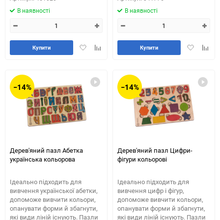
В наявності
В наявності
Додати
Додайте
Додати
Додай
Купити
Купити
в
до
в
до
обране
таблиці
обране
табли
порівняння
порів
−14%
−14%
Дерев'яний пазл Абетка
Дерев'яний пазл Цифри-
українська кольорова
фігури кольорові
Ідеально підходить для
Ідеально підходить для
вивчення української абетки,
вивчення цифр і фігур,
допоможе вивчити кольори,
допоможе вивчити кольори,
опанувати форми й збагнути,
опанувати форми й збагнути,
які види ліній існують. Пазли
які види ліній існують. Пазли