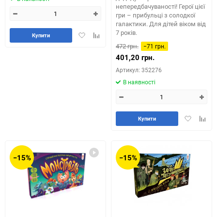
непередбачуваності! Герої цієї
гри – прибульці з солодкої
галактики. Для дітей віком від
7 років.
Додати
Додайте
Купити
в
до
472 грн.
−71 грн.
обране
таблиці
401,20 грн.
порівняння
Артикул: 352276
В наявності
Додати
Додай
Купити
в
до
обране
табли
порів
−15%
−15%