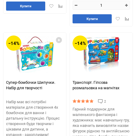
Додати
Додайте
Купити
в
до
обране
таблиці
Додати
Додай
Купити
порівняння
в
до
обране
табли
порів
−14%
−14%
Супер-бомбочки Шипучки.
Транспорт. Гіпсова
Набір для творчості
розмальовка на магнітах
2
Набір має всі потрібні
матеріали для створення 4х
Гарний подарунок для
бомбочок для ванни і
маленького фантазера і
детальну інструкцію. Процес
художника: має навчальну гру,
створення буде творчим і
яка навчить вимовляти назви
цікавим для дитини, а
фігурок рідною та англійською
купання - захопливим!