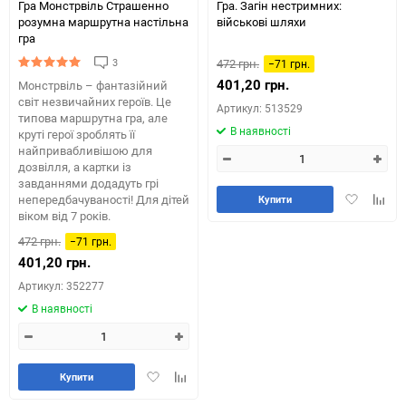
Гра Монстрвіль Страшенно
Гра. Загін нестримних:
розумна маршрутна настільна
військові шляхи
гра
3
472 грн.
−71 грн.
401,20 грн.
Монстрвіль – фантазійний
світ незвичайних героїв. Це
Артикул: 513529
типова маршрутна гра, але
В наявності
круті герої зроблять її
найпривабливішою для
дозвілля, а картки із
завданнями додадуть грі
Додати
Додай
непередбачуваності! Для дітей
Купити
в
до
віком від 7 років.
обране
табли
472 грн.
−71 грн.
порів
401,20 грн.
Артикул: 352277
В наявності
Додати
Додайте
Купити
в
до