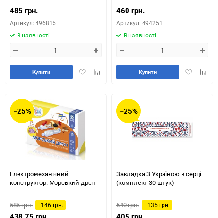
485 грн.
460 грн.
Артикул: 496815
Артикул: 494251
В наявності
В наявності
Додати
Додайте
Додати
Додай
Купити
Купити
в
до
в
до
обране
таблиці
обране
табли
порівняння
порів
−25%
−25%
Електромеханічний
Закладка З Україною в серці
конструктор. Морський дрон
(комплект 30 штук)
585 грн.
540 грн.
−146 грн.
−135 грн.
438,75 грн.
405 грн.