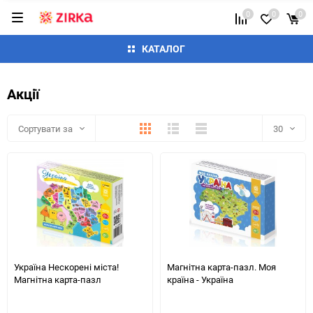
0
0
0
КАТАЛОГ
Акції
Плитка
Детально
Список
Сортувати за
30
30
60
90
150
Україна Нескорені міста!
Магнітна карта-пазл. Моя
Магнітна карта-пазл
країна - Україна