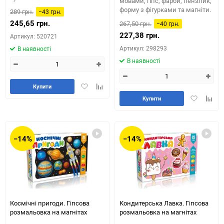
мовами, гіпс, фарби, пензлик,
форму з фігурками та магніти.
289 грн.
−43 грн.
245,65 грн.
267,50 грн.
−40 грн.
227,38 грн.
Артикул: 520721
Артикул: 298293
В наявності
В наявності
Додати
Додайте
Купити
в
до
Додати
Додай
Купити
обране
таблиці
в
до
порівняння
обране
табли
порів
−14%
−14%
Космічні пригоди. Гіпсова
Кондитерська Лавка. Гіпсова
розмальовка на магнітах
розмальовка на магнітах