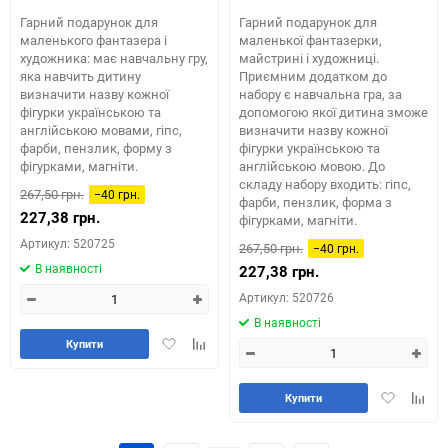
Гарний подарунок для
Гарний подарунок для
маленького фантазера і
маленької фантазерки,
художника: має навчальну гру,
майстрині і художниці.
яка навчить дитину
Приємним додатком до
визначити назву кожної
набору є навчальна гра, за
фігурки українською та
допомогою якої дитина зможе
англійською мовами, гіпс,
визначити назву кожної
фарби, пензлик, форму з
фігурки українською та
фігурками, магніти.
англійською мовою. До
складу набору входить: гіпс,
267,50 грн.
−40 грн.
фарби, пензлик, форма з
227,38 грн.
фігурками, магніти.
Артикул: 520725
267,50 грн.
−40 грн.
В наявності
227,38 грн.
Артикул: 520726
В наявності
Додати
Додайте
Купити
в
до
обране
таблиці
Додати
Додай
порівняння
Купити
в
до
обране
табли