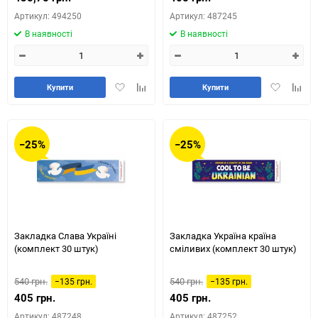
Артикул: 494250
Артикул: 487245
В наявності
В наявності
Додати
Додайте
Додати
Додай
Купити
Купити
в
до
в
до
обране
таблиці
обране
табли
порівняння
порів
−25%
−25%
Закладка Слава Україні
Закладка Україна країна
(комплект 30 штук)
сміливих (комплект 30 штук)
540 грн.
540 грн.
−135 грн.
−135 грн.
405 грн.
405 грн.
Артикул: 487248
Артикул: 487252