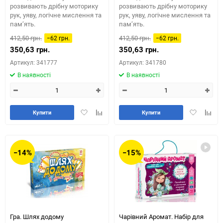
розвивають дрібну моторику
розвивають дрібну моторику
рук, уяву, логічне мислення та
рук, уяву, логічне мислення та
пам’ять.
пам’ять.
412,50 грн.
412,50 грн.
−62 грн.
−62 грн.
350,63 грн.
350,63 грн.
Артикул: 341777
Артикул: 341780
В наявності
В наявності
Додати
Додайте
Додати
Додай
Купити
Купити
в
до
в
до
обране
таблиці
обране
табли
порівняння
порів
−14%
−15%
Гра. Шлях додому
Чарівний Аромат. Набір для