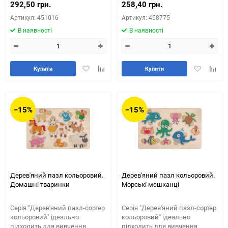
292,50 грн.
258,40 грн.
Артикул: 451016
Артикул: 458775
В наявності
В наявності
Додати
Додайте
Додати
Додай
Купити
Купити
в
до
в
до
обране
таблиці
обране
табли
порівняння
порів
−15%
−15%
Дерев'яний пазл кольоровий.
Дерев'яний пазл кольоровий.
Домашні тваринки
Морські мешканці
Серія "Дерев'яний пазл-сортер
​Серія "Дерев'яний пазл-сортер
кольоровий" ідеально
кольоровий" ідеально
підходить для вивчення
підходить для вивчення