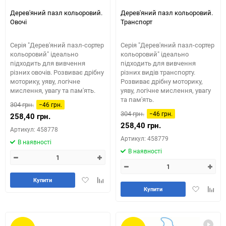
Дерев'яний пазл кольоровий.
Дерев'яний пазл кольоровий.
Овочі
Транспорт
Серія "Дерев'яний пазл-сортер
Серія "Дерев'яний пазл-сортер
кольоровий" ідеально
кольоровий" ідеально
підходить для вивчення
підходить для вивчення
різних овочів. Розвиває дрібну
різних видів транспорту.
моторику, уяву, логічне
Розвиває дрібну моторику,
мислення, увагу та пам'ять.
уяву, логічне мислення, увагу
та пам'ять.
304 грн.
−46 грн.
304 грн.
−46 грн.
258,40 грн.
258,40 грн.
Артикул: 458778
Артикул: 458779
В наявності
В наявності
Додати
Додайте
Купити
Додати
Додай
в
до
Купити
в
до
обране
таблиці
обране
табли
порівняння
порів