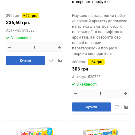
створення парфумів
396 грн.
Науково-пізнавальний набір
−59 грн.
«Чарівний аромат» допоможе
336,60 грн.
не тільки дізнатись історію
Артикул: 513530
парфумерії та класифікацію
ароматів, а й створити свої
В наявності
власні парфуми,
перетворюючи процес у
творчий експеримент.
Додати
Додайте
Купити
360 грн.
−54 грн.
в
до
306 грн.
обране
таблиці
Артикул: 520723
порівняння
В наявності
Додати
Додай
Купити
в
до
обране
табли
порів