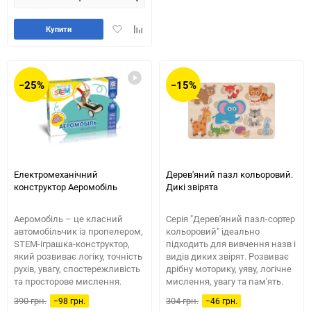
Додати
Додайте
Купити
в
до
обране
таблиці
порівняння
−25%
−15%
Електромеханічний
Дерев'яний пазл кольоровий.
конструктор Аеромобіль
Дикі звірята
Аеромобіль – це класний
Серія "Дерев'яний пазл-сортер
автомобільчик із пропелером,
кольоровий" ідеально
STEM-іграшка-конструктор,
підходить для вивчення назв і
який розвиває логіку, точність
видів диких звірят. Розвиває
рухів, увагу, спостережливість
дрібну моторику, уяву, логічне
та просторове мислення.
мислення, увагу та пам'ять.
390 грн.
304 грн.
−98 грн.
−46 грн.