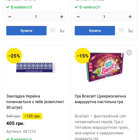
В наявності
В наявності
Додати
Додайте
Додати
Додай
Купити
Купити
в
до
в
до
обране
таблиці
обране
табли
порівняння
порів
−25%
−15%
Закладка Україна
Гра Всесвіт Цукеркосмічна
починається з тебе (комплект
маршрутна настільна гра
30 штук)
540 грн.
ВсеСвіт – фантазійний світ
−135 грн.
незвичайних героїв. Гра є
405 грн.
типовою маршрутною грою,
Артикул: 487253
але картки з завданнями
додадуть грі
В наявності