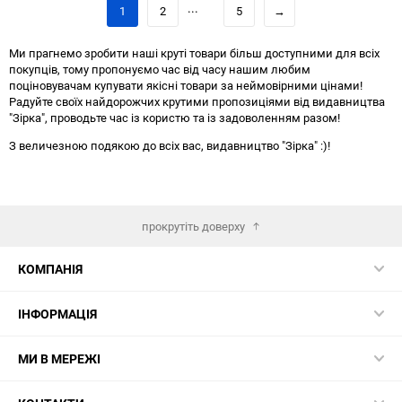
порів
...
1
2
5
→
Ми прагнемо зробити наші круті товари більш доступними для всіх
покупців, тому пропонуємо час від часу нашим любим
поціновувачам купувати якісні товари за неймовірними цінами!
Радуйте своїх найдорожчих крутими пропозиціями від видавництва
"Зірка", проводьте час із користю та із задоволенням разом!
З величезною подякою до всіх вас, видавництво "Зірка" :)!
прокрутіть доверху
КОМПАНІЯ
ІНФОРМАЦІЯ
МИ В МЕРЕЖІ