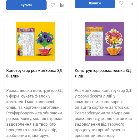
Додати
Додай
Купити
Додати
Додайте
Купити
в
до
в
до
обране
табли
обране
таблиці
порів
порівняння
Конструктор розмальовка 3Д
Конструктор розмальовка 3Д
Фіалки
Лілії
Розмальовка-конструктор 3Д
Розмальовка-конструктор 3Д
у формі букета фіалок у
у формі букета лілій у
комплекті має кольорові
комплекті має кольорові
олівці та картонні заготовки.
олівці та картонні заготовки.
Розфарбовуючи та збираючи
Розфарбовуючи та збираючи
розмальовку, малюк отримає
розмальовку, малюк отримає
задоволення від творчого
задоволення від творчого
процесу та гарний сувенір,
процесу та гарний сувенір,
зроблений власноруч.
зроблений власноруч.