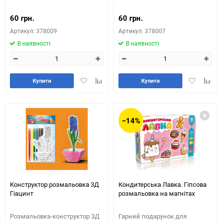
60 грн.
60 грн.
Артикул: 378009
Артикул: 378007
В наявності
В наявності
Додати
Додайте
Додати
Додай
Купити
Купити
в
до
в
до
обране
таблиці
обране
табли
порівняння
порів
−14%
Конструктор розмальовка 3Д
Кондитерська Лавка. Гіпсова
Гіацинт
розмальовка на магнітах
Розмальовка-конструктор 3Д
Гарний подарунок для