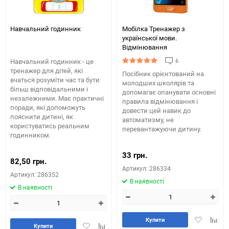
Навчальний годинник
Мобілка Тренажер з
української мови.
Вiдмiнювання
6
Навчальний годинник - це
тренажер для дітей, які
Посібник орієнтований на
вчаться розуміти час та бути
молодших школярів та
більш відповідальними і
допомагає опанувати основні
незалежними. Має практичні
правила відмінювання і
поради, які допоможуть
довести цей навик до
пояснити дитині, як
автоматизму, не
користуватись реальним
перевантажуючи дитину.
годинником.
33 грн.
82,50 грн.
Артикул: 286334
Артикул: 286352
В наявності
В наявності
Додати
Додай
Купити
Додати
Додайте
Купити
в
до