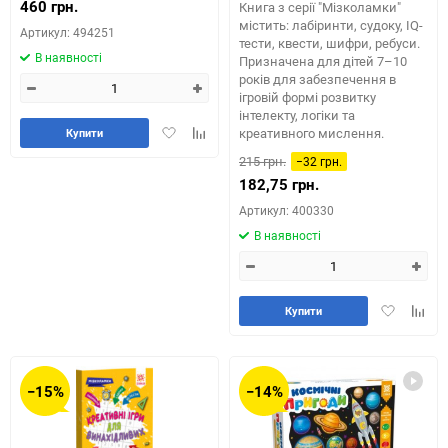
460 грн.
Книга з серії "Мізколамки"
містить: лабіринти, судоку, IQ-
Артикул: 494251
тести, квести, шифри, ребуси.
В наявності
Призначена для дітей 7–10
років для забезпечення в
ігровій формі розвитку
інтелекту, логіки та
Додати
Додайте
креативного мислення.
Купити
в
до
215 грн.
−32 грн.
обране
таблиці
182,75 грн.
порівняння
Артикул: 400330
В наявності
Додати
Додай
Купити
в
до
обране
табли
порів
−15%
−14%