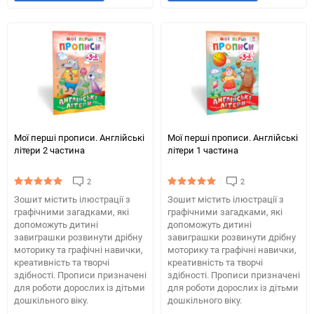
в
до
в
до
обране
таблиці
обране
табли
порівняння
порів
Мої перші прописи. Англійські
Мої перші прописи. Англійські
літери 2 частина
літери 1 частина
2
2
Зошит містить ілюстрації з
Зошит містить ілюстрації з
графічними загадками, які
графічними загадками, які
допоможуть дитині
допоможуть дитині
завиграшки розвинути дрібну
завиграшки розвинути дрібну
моторику та графічні навички,
моторику та графічні навички,
креативність та творчі
креативність та творчі
здібності. Прописи призначені
здібності. Прописи призначені
для роботи дорослих із дітьми
для роботи дорослих із дітьми
дошкільного віку.
дошкільного віку.