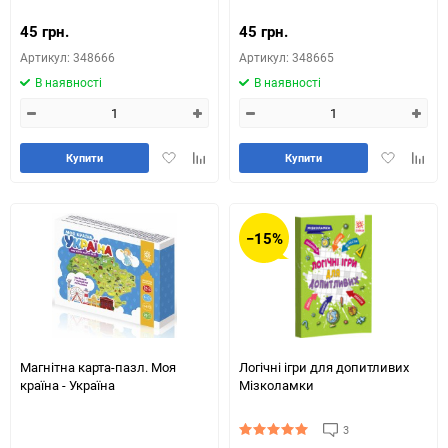
45 грн.
45 грн.
Артикул: 348666
Артикул: 348665
В наявності
В наявності
Додати
Додайте
Додати
Додай
Купити
Купити
в
до
в
до
обране
таблиці
обране
табли
порівняння
порів
−15%
Магнітна карта-пазл. Моя
Логічні ігри для допитливих
країна - Україна
Мізколамки
3