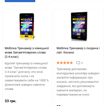
в
до
обране
табли
обране
таблиці
порів
порівняння
Мобілка Тренажер з німецької
Мобілка Тренажер з людина і
мови Запам'ятовуємо слова
світ. Космос
(2-4 клас)
3
Крутий тренажер із німецької
мови "Запам'ятовуємо слова
Тренажер допоможе
2-4 клас" для всіх, хто хоче
молодшому школяру швидко
прокачати скіли і не
засвоїти інформацію про
завантажувати себе на 1000 %.
космос, містить різноманітні
Домопоже швидко завчити
завдання, які допоможуть
слова.
завчити матеріал, не
перевантажуючи учня.
33 грн.