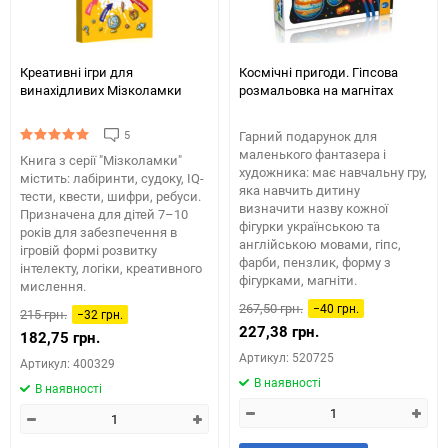
Креативні ігри для
Космічні пригоди. Гіпсова
винахідливих Мізколамки
розмальовка на магнітах
5
Гарний подарунок для
маленького фантазера і
Книга з серії "Мізколамки"
художника: має навчальну гру,
містить: лабіринти, судоку, IQ-
яка навчить дитину
тести, квести, шифри, ребуси.
визначити назву кожної
Призначена для дітей 7–10
фігурки українською та
років для забезпечення в
англійською мовами, гіпс,
ігровій формі розвитку
фарби, пензлик, форму з
інтелекту, логіки, креативного
фігурками, магніти.
мислення.
267,50 грн.
−40 грн.
215 грн.
−32 грн.
227,38 грн.
182,75 грн.
Артикул: 520725
Артикул: 400329
В наявності
В наявності