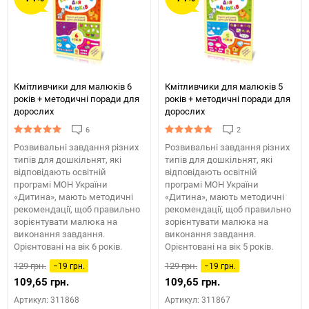
Кмітливчики для малюків 6
Кмітливчики для малюків 5
років + методичні поради для
років + методичні поради для
дорослих
дорослих
6
2
Розвивальні завдання різних
Розвивальні завдання різних
типів для дошкільнят, які
типів для дошкільнят, які
відповідають освітній
відповідають освітній
програмі МОН України
програмі МОН України
«Дитина», мають методичні
«Дитина», мають методичні
рекомендації, щоб правильно
рекомендації, щоб правильно
зорієнтувати малюка на
зорієнтувати малюка на
виконання завдання.
виконання завдання.
Орієнтовані на вік 6 років.
Орієнтовані на вік 5 років.
129 грн.
129 грн.
−19 грн.
−19 грн.
109,65 грн.
109,65 грн.
Артикул: 311868
Артикул: 311867