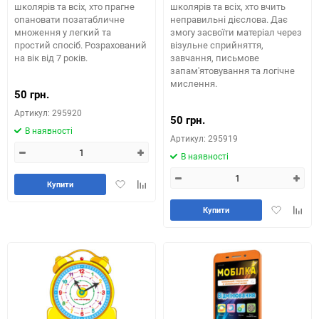
школярів та всіх, хто прагне
школярів та всіх, хто вчить
опановати позатабличне
неправильні дієслова. Дає
множення у легкий та
змогу засвоїти матеріал через
простий спосіб. Розрахований
візульне сприйняття,
на вік від 7 років.
завчання, письмове
запам'ятовування та логічне
мислення.
50 грн.
Артикул: 295920
50 грн.
В наявності
Артикул: 295919
В наявності
Додати
Додайте
Купити
в
до
Додати
Додай
обране
таблиці
Купити
в
до
порівняння
обране
табли
порів