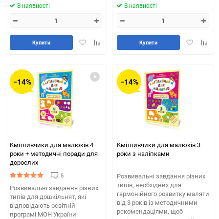
В наявності
В наявності
Додати
Додайте
Додати
Додай
Купити
Купити
в
до
в
до
обране
таблиці
обране
табли
порівняння
порів
−14%
−14%
Кмітливчики для малюків 4
Кмітливчики для малюків 3
роки + методичні поради для
роки з наліпками
дорослих
5
Розвивальні завдання різних
типів, необхідних для
Розвивальні завдання різних
гармонійного розвитку маляти
типів для дошкільнят, які
від 3 років із методичними
відповідають освітній
рекомендаціями, щоб
програмі МОН України