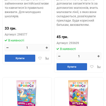
займенники англійської мови
допомагає запам'ятати їх за
та навчитися їх правильно
допомогою малюнків, вчить
вживати. Для молодших
малювати лінії, з яких вони
школярів.
складаються, розв'язувати
приклади. Буде корисний
батькам, вихователям.
33 грн.
Артикул: 298577
45 грн.
В наявності
Артикул: 293609
В наявності
Додати
Додайте
Купити
в
до
Додати
Додай
обране
таблиці
Купити
в
до
порівняння
обране
табли
порів