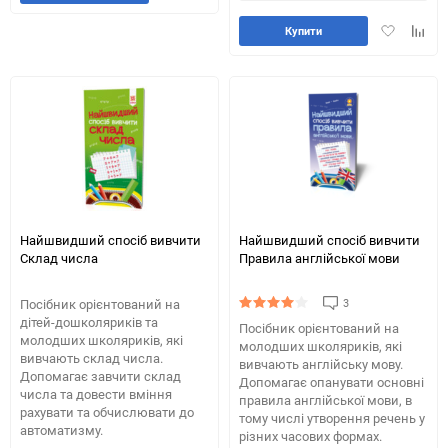
в
до
обране
таблиці
Додати
Додай
Купити
порівняння
в
до
обране
табли
порів
Найшвидший спосіб вивчити
Найшвидший спосіб вивчити
Склад числа
Правила англійської мови
3
Посібник орієнтований на
дітей-дошколяриків та
Посібник орієнтований на
молодших школяриків, які
молодших школяриків, які
вивчають склад числа.
вивчають англійську мову.
Допомагає завчити склад
Допомагає опанувати основні
числа та довести вміння
правила англійської мови, в
рахувати та обчислювати до
тому числі утворення речень у
автоматизму.
різних часових формах.