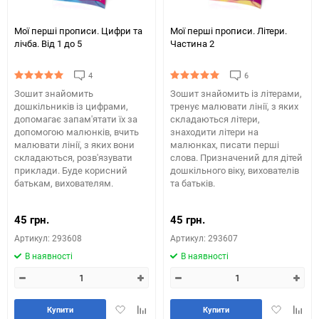
Мої перші прописи. Цифри та
Мої перші прописи. Літери.
лічба. Від 1 до 5
Частина 2
4
6
Зошит знайомить
Зошит знайомить із літерами,
дошкільників із цифрами,
тренує малювати лінії, з яких
допомагає запам'ятати їх за
складаються літери,
допомогою малюнків, вчить
знаходити літери на
малювати лінії, з яких вони
малюнках, писати перші
складаються, розв'язувати
слова. Призначений для дітей
приклади. Буде корисний
дошкільного віку, вихователів
батькам, вихователям.
та батьків.
45 грн.
45 грн.
Артикул: 293608
Артикул: 293607
В наявності
В наявності
Додати
Додайте
Додати
Додай
Купити
Купити