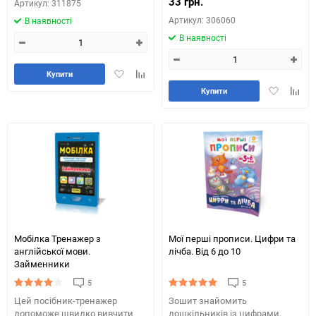
33 грн.
Артикул: 311875
Артикул: 306060
В наявності
В наявності
Додати
Додайте
Купити
в
до
Додати
Додай
Купити
обране
таблиці
в
до
порівняння
обране
табли
порів
Мобілка Тренажер з
Мої перші прописи. Цифри та
англійської мови.
лічба. Від 6 до 10
Займенники
5
5
Цей посібник-тренажер
Зошит знайомить
допоможе швидко вивчити
дошкільників із цифрами,