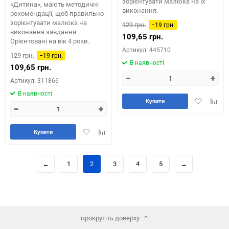
зорієнтувати малюка на їх
«Дитина», мають методичні
виконання.
рекомендації, щоб правильно
зорієнтувати малюка на
129 грн.
−19 грн.
виконання завдання.
109,65 грн.
Орієнтовані на вік 4 роки.
Артикул: 445710
129 грн.
−19 грн.
В наявності
109,65 грн.
Артикул: 311866
В наявності
Додати
Додай
Купити
в
до
обране
табли
порів
Додати
Додайте
Купити
в
до
обране
таблиці
порівняння
←
1
2
3
4
5
→
прокрутіть доверху