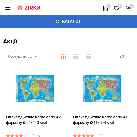
0
0
0
КАТАЛОГ
Акції
Плитка
Детально
Список
Сортувати за
30
30
60
90
150
Плакат Дитяча карта світу А2
Плакат Дитяча карта світу А1
формату (594х420 мм)
формату (841х594 мм)
5
1