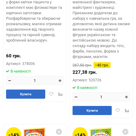
у формі квітки гіацинта у
маленької фантазерки,
комплекті має фломастери та
майстрині і художниці.
картонні заготовки.
Приємним додатком до
Розфарбовуючи та збираючи
набору є навчальна гра, за
розмальовку, малюк отримає
допомогою якої дитина зможе
задоволення від творчого
визначити назву кожної
процесу та гарний сувенір,
фігурки українською та
зроблений власноруч.
англійською мовою. До
складу набору входить: гіпс,
фарби, пензлик, форма з
60 грн.
фігурками, магніти.
Артикул: 378006
267,50 грн.
−40 грн.
В наявності
227,38 грн.
Артикул: 520726
В наявності
Додати
Додайте
Купити
в
до
обране
таблиці
Додати
Додай
порівняння
Купити
в
до
обране
табли
порів
−14%
−14%