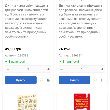
Дитяча карта світу підходить
Дитяча карта світу підходить
для розваги і навчання дітей
для розваги і навчання дітей
від 5 років та знайомить з
від 5 років та знайомить з
країнами, які сформувалися
країнами, які сформувалися
на сьогодні як повноцінні
на сьогодні як повноцінні
держави, їх визначними
держави, їх визначними
пам'ятками та природними
пам'ятками та природними
особливостями.
особливостями.
49,50 грн.
76 грн.
Артикул: 286382
Артикул: 286381
В наявності
В наявності
Додати
Додайте
Додати
Додай
Купити
Купити
в
до
в
до
обране
таблиці
обране
табли
порівняння
порів