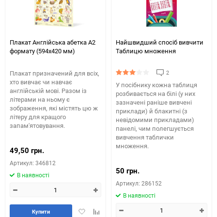
Плакат Англійська абетка А2
Найшвидший спосіб вивчити
формату (594х420 мм)
Таблицю множення
2
Плакат призначений для всіх,
хто вивчає чи навчає
У посібнику кожна таблиця
англійській мові. Разом із
розбивається на білі (у них
літерами на ньому є
зазначені раніше вивчені
зображення, які містять цю ж
приклади) й блакитні (з
літеру для кращого
невідомими прикладами)
запам'ятовування.
панелі, чим полегшується
вивчення таблички
множення.
49,50 грн.
Артикул: 346812
50 грн.
В наявності
Артикул: 286152
В наявності
Додати
Додайте
Купити