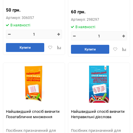
50 грн.
60 грн.
Артикул: 306057
Артикул: 298297
В наявності
В наявності
Додати
Додайте
Купити
Додати
Додай
Купити
в
до
в
до
обране
таблиці
обране
табли
порівняння
порів
Найшвидший спосіб вивчити
Найшвидший спосіб вивчити
Позатабличне множення
Неправильні дієслова
Посібник призначений для
Посібник призначений для